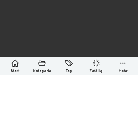
asterisk* Bilder aus Ottensen und der Welt. 6136
Erstellt mit
in Hamburg @ 2026
Über
Monatliches Archiv
Impressum
Datenschutz-Bestimmung
Lizenz: (CC BY-NC-SA 4.0)
Be excellent to each other.
Start
Kategorie
Tag
Zufällig
Mehr