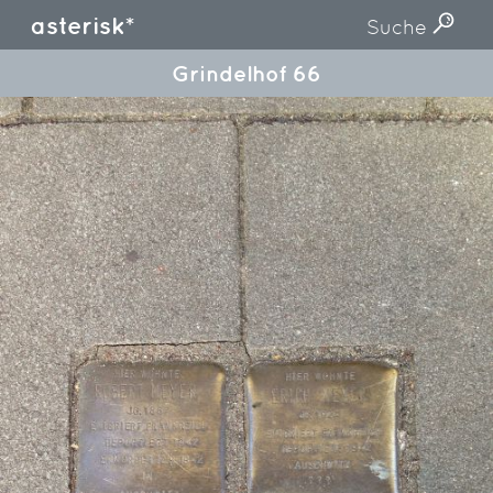
asterisk*
Suche
Grindelhof 66