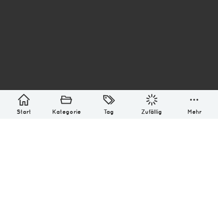
asterisk* Bilder aus Ottensen und der Welt. 6136
Erstellt mit
in Hamburg @ 2026
Über
Monatliches Archiv
Impressum
Datenschutz-Bestimmung
Lizenz: (CC BY-NC-SA 4.0)
Be excellent to each other.
Start
Kategorie
Tag
Zufällig
Mehr