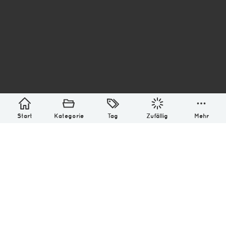
asterisk* Bilder aus Ottensen und der Welt. 6136
Erstellt mit
in Hamburg @ 2026
Über
Monatliches Archiv
Impressum
Datenschutz-Bestimmung
Lizenz: (CC BY-NC-SA 4.0)
Be excellent to each other.
Start
Kategorie
Tag
Zufällig
Mehr