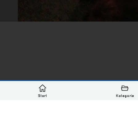
*
asterisk* Bilder aus Ottensen und der Welt. 6136 Erst
Über
Monatliches Archiv
Impressum
Datenschutz-Bestimmung
Lizenz: (CC BY-NC-SA 4.0)
Be excellent to each other.
Start
Kategorie