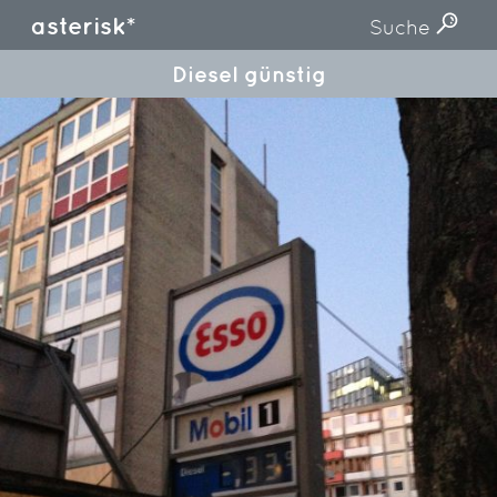
asterisk*
Suche
Diesel günstig