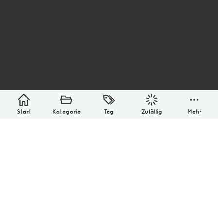
asterisk* Bilder aus Ottensen und der Welt. 6136
Erstellt mit
in Hamburg @ 2026
Über
Monatliches Archiv
Impressum
Datenschutz-Bestimmung
Lizenz: (CC BY-NC-SA 4.0)
Be excellent to each other.
Start
Kategorie
Tag
Zufällig
Mehr