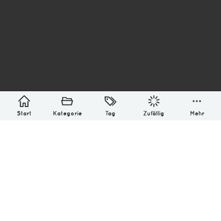
asterisk* Bilder aus Ottensen und der Welt. 6136
Erstellt mit
in Hamburg @ 2026
Über
Monatliches Archiv
Impressum
Datenschutz-Bestimmung
Lizenz: (CC BY-NC-SA 4.0)
Be excellent to each other.
Start
Kategorie
Tag
Zufällig
Mehr