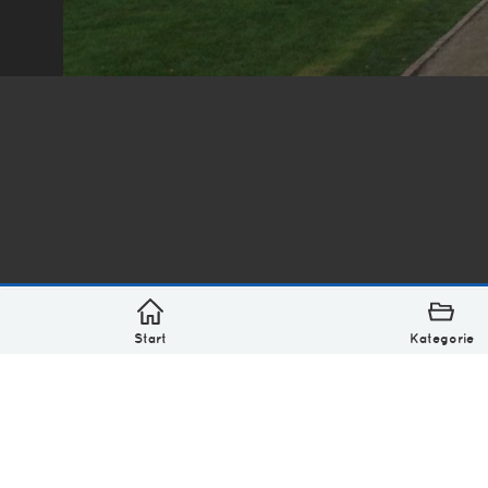
*
asterisk* Bilder aus Ottensen und der Welt. 6136 Erst
Über
Monatliches Archiv
Impressum
Datenschutz-Bestimmung
Lizenz: (CC BY-NC-SA 4.0)
Be excellent to each other.
Start
Kategorie