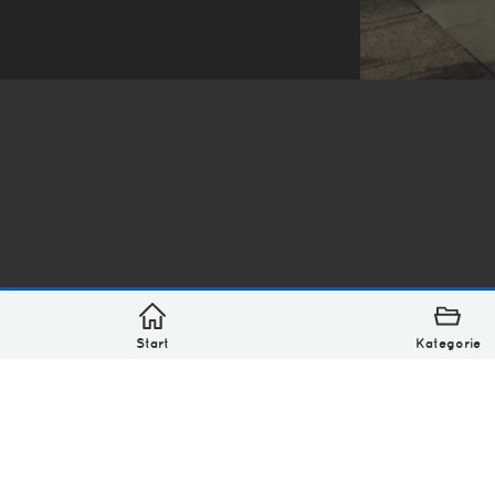
*
asterisk* Bilder aus Ottensen und der Welt. 6136 Erst
Über
Monatliches Archiv
Impressum
Datenschutz-Bestimmung
Lizenz: (CC BY-NC-SA 4.0)
Be excellent to each other.
Start
Kategorie