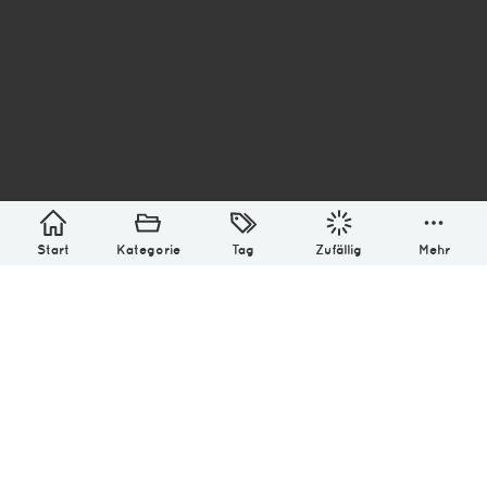
asterisk* Bilder aus Ottensen und der Welt. 6136
Erstellt mit
in Hamburg @ 2026
Über
Monatliches Archiv
Impressum
Datenschutz-Bestimmung
Lizenz: (CC BY-NC-SA 4.0)
Be excellent to each other.
Start
Kategorie
Tag
Zufällig
Mehr