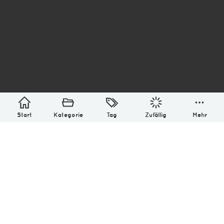
asterisk* Bilder aus Ottensen und der Welt. 6136
Erstellt mit
in Hamburg @ 2026
Über
Monatliches Archiv
Impressum
Datenschutz-Bestimmung
Lizenz: (CC BY-NC-SA 4.0)
Be excellent to each other.
Start
Kategorie
Tag
Zufällig
Mehr