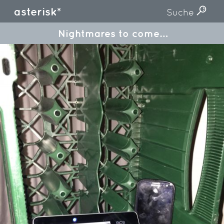
asterisk*
Suche
Nightmares to come…