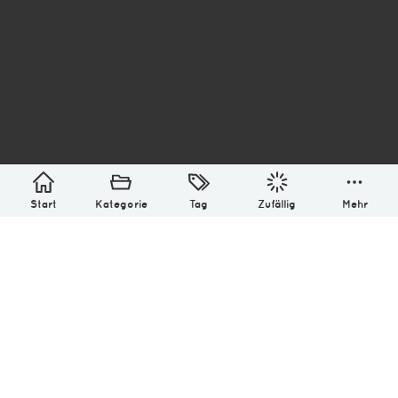
asterisk* Bilder aus Ottensen und der Welt. 6136
Erstellt mit
in Hamburg @ 2026
Über
Monatliches Archiv
Impressum
Datenschutz-Bestimmung
Lizenz: (CC BY-NC-SA 4.0)
Be excellent to each other.
Start
Kategorie
Tag
Zufällig
Mehr