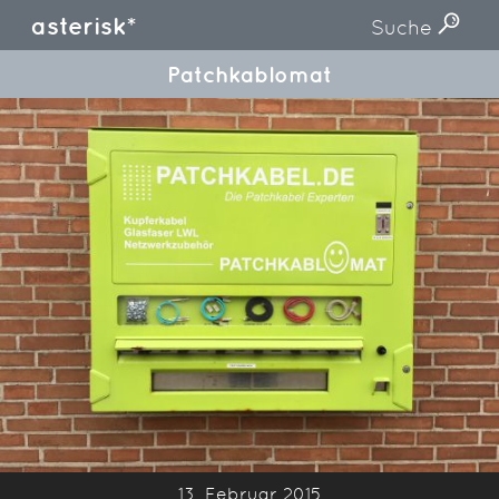
asterisk*
Suche
Patchkablomat
13. Februar 2015