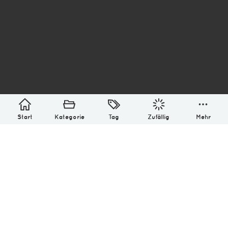
asterisk* Bilder aus Ottensen und der Welt. 6136
Erstellt mit
in Hamburg @ 2026
Über
Monatliches Archiv
Impressum
Datenschutz-Bestimmung
Lizenz: (CC BY-NC-SA 4.0)
Be excellent to each other.
Start
Kategorie
Tag
Zufällig
Mehr