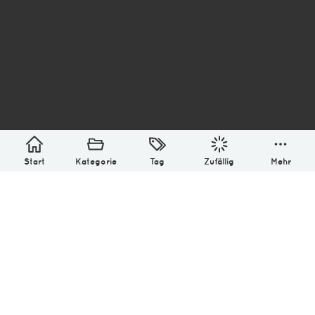
asterisk* Bilder aus Ottensen und der Welt. 6136
Erstellt mit
in Hamburg @ 2026
Über
Monatliches Archiv
Impressum
Datenschutz-Bestimmung
Lizenz: (CC BY-NC-SA 4.0)
Be excellent to each other.
Start
Kategorie
Tag
Zufällig
Mehr