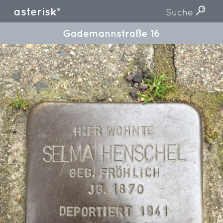
asterisk*
Suche
Gademannstraße 16