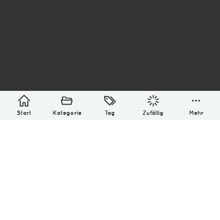
asterisk* Bilder aus Ottensen und der Welt. 6136
Erstellt mit
in Hamburg @ 2026
Über
Monatliches Archiv
Impressum
Datenschutz-Bestimmung
Lizenz: (CC BY-NC-SA 4.0)
Be excellent to each other.
Start
Kategorie
Tag
Zufällig
Mehr