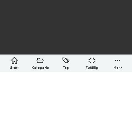
asterisk* Bilder aus Ottensen und der Welt. 6136
Erstellt mit
in Hamburg @ 2026
Über
Monatliches Archiv
Impressum
Datenschutz-Bestimmung
Lizenz: (CC BY-NC-SA 4.0)
Be excellent to each other.
Start
Kategorie
Tag
Zufällig
Mehr