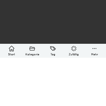
asterisk* Bilder aus Ottensen und der Welt. 6136
Erstellt mit
in Hamburg @ 2026
Über
Monatliches Archiv
Impressum
Datenschutz-Bestimmung
Lizenz: (CC BY-NC-SA 4.0)
Be excellent to each other.
Start
Kategorie
Tag
Zufällig
Mehr