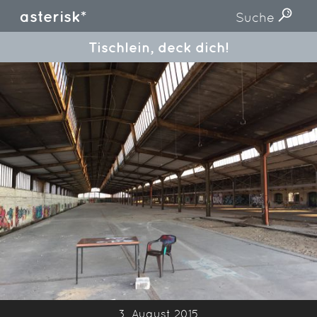
asterisk*
Suche
Tischlein, deck dich!
3. August 2015