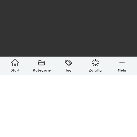
asterisk* Bilder aus Ottensen und der Welt. 6136
Erstellt mit
in Hamburg @ 2026
Über
Monatliches Archiv
Impressum
Datenschutz-Bestimmung
Lizenz: (CC BY-NC-SA 4.0)
Be excellent to each other.
Start
Kategorie
Tag
Zufällig
Mehr