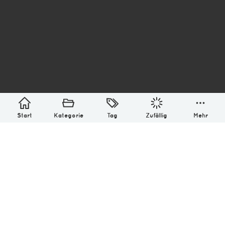
asterisk* Bilder aus Ottensen und der Welt. 6136
Erstellt mit
in Hamburg @ 2026
Über
Monatliches Archiv
Impressum
Datenschutz-Bestimmung
Lizenz: (CC BY-NC-SA 4.0)
Be excellent to each other.
Start
Kategorie
Tag
Zufällig
Mehr