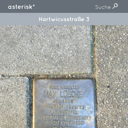
asterisk*
Suche
Hartwicusstraße 3