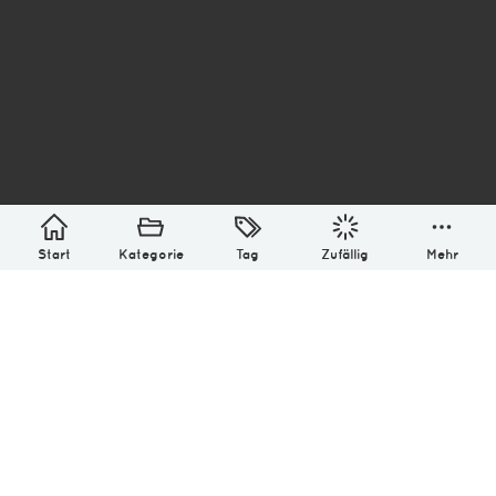
asterisk* Bilder aus Ottensen und der Welt. 6136
Erstellt mit
in Hamburg @ 2026
Über
Monatliches Archiv
Impressum
Datenschutz-Bestimmung
Lizenz: (CC BY-NC-SA 4.0)
Be excellent to each other.
Start
Kategorie
Tag
Zufällig
Mehr