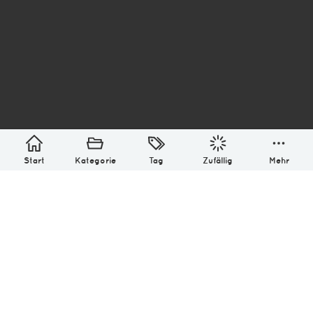
asterisk* Bilder aus Ottensen und der Welt. 6136
Erstellt mit
in Hamburg @ 2026
Über
Monatliches Archiv
Impressum
Datenschutz-Bestimmung
Lizenz: (CC BY-NC-SA 4.0)
Be excellent to each other.
Start
Kategorie
Tag
Zufällig
Mehr