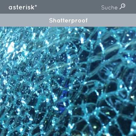
asterisk*
Suche
Shatterproof