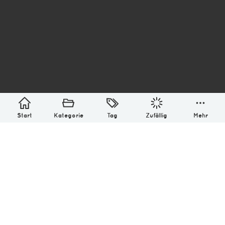
asterisk* Bilder aus Ottensen und der Welt. 6136
Erstellt mit
in Hamburg @ 2026
Über
Monatliches Archiv
Impressum
Datenschutz-Bestimmung
Lizenz: (CC BY-NC-SA 4.0)
Be excellent to each other.
Start
Kategorie
Tag
Zufällig
Mehr