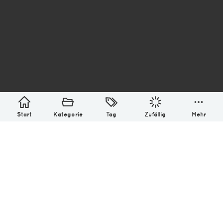
asterisk* Bilder aus Ottensen und der Welt. 6136
Erstellt mit
in Hamburg @ 2026
Über
Monatliches Archiv
Impressum
Datenschutz-Bestimmung
Lizenz: (CC BY-NC-SA 4.0)
Be excellent to each other.
Start
Kategorie
Tag
Zufällig
Mehr