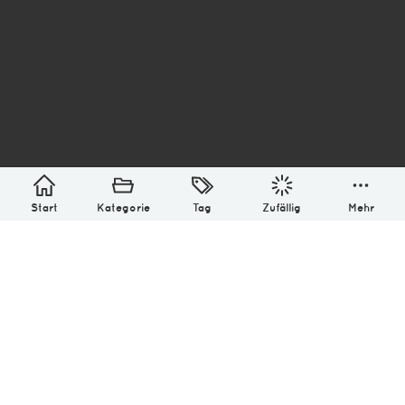
asterisk* Bilder aus Ottensen und der Welt. 6136
Erstellt mit
in Hamburg @ 2026
Über
Monatliches Archiv
Impressum
Datenschutz-Bestimmung
Lizenz: (CC BY-NC-SA 4.0)
Be excellent to each other.
Start
Kategorie
Tag
Zufällig
Mehr