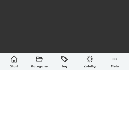
asterisk* Bilder aus Ottensen und der Welt. 6136
Erstellt mit
in Hamburg @ 2026
Über
Monatliches Archiv
Impressum
Datenschutz-Bestimmung
Lizenz: (CC BY-NC-SA 4.0)
Be excellent to each other.
Start
Kategorie
Tag
Zufällig
Mehr