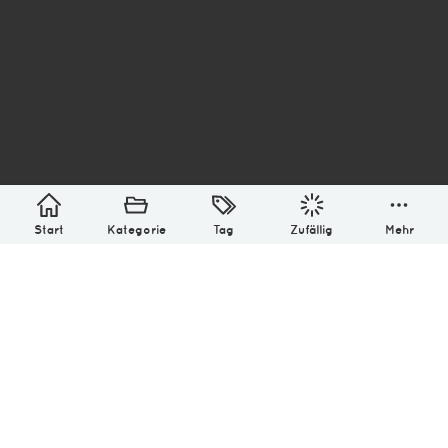
asterisk* Bilder aus Ottensen und der Welt. 6136
Erstellt mit
in Hamburg @ 2026
Über
Monatliches Archiv
Impressum
Datenschutz-Bestimmung
Lizenz: (CC BY-NC-SA 4.0)
Be excellent to each other.
Start
Kategorie
Tag
Zufällig
Mehr