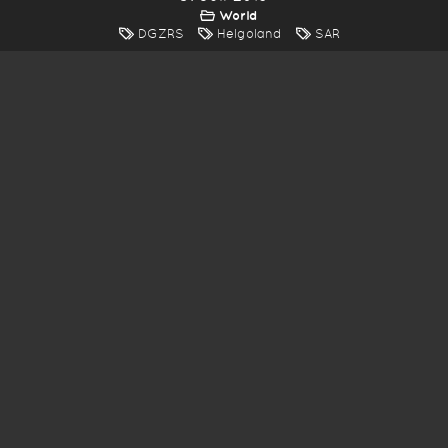
World
DGZRS
Helgoland
SAR
*