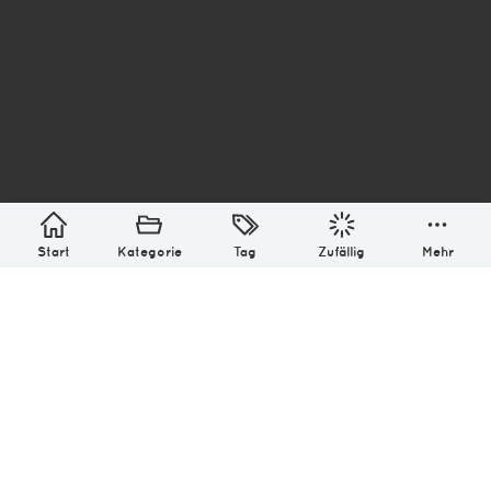
asterisk* Bilder aus Ottensen und der Welt. 6136
Erstellt mit
in Hamburg @ 2026
Über
Monatliches Archiv
Impressum
Datenschutz-Bestimmung
Lizenz: (CC BY-NC-SA 4.0)
Be excellent to each other.
Start
Kategorie
Tag
Zufällig
Mehr