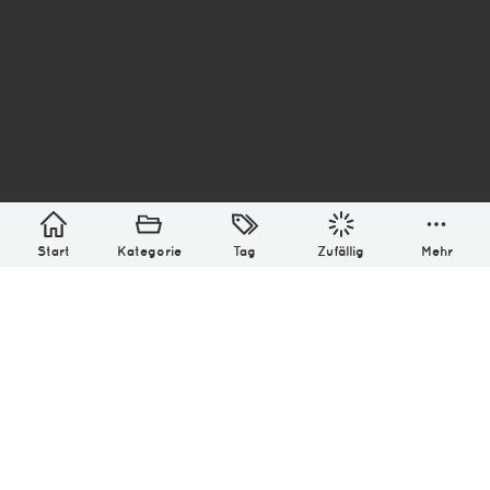
asterisk* Bilder aus Ottensen und der Welt. 6136
Erstellt mit
in Hamburg @ 2026
Über
Monatliches Archiv
Impressum
Datenschutz-Bestimmung
Lizenz: (CC BY-NC-SA 4.0)
Be excellent to each other.
Start
Kategorie
Tag
Zufällig
Mehr