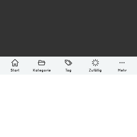
asterisk* Bilder aus Ottensen und der Welt. 6136
Erstellt mit
in Hamburg @ 2026
Über
Monatliches Archiv
Impressum
Datenschutz-Bestimmung
Lizenz: (CC BY-NC-SA 4.0)
Be excellent to each other.
Start
Kategorie
Tag
Zufällig
Mehr