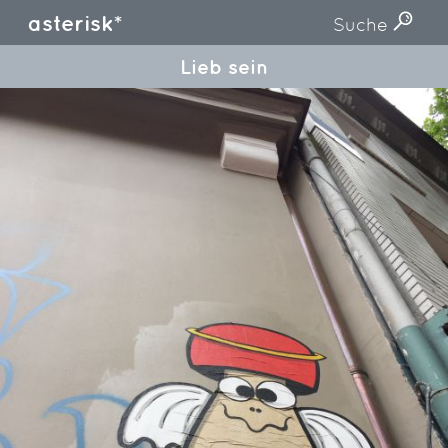
asterisk*
Suche
Lieb sein