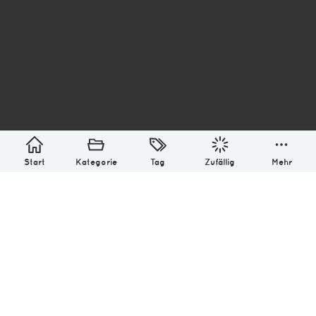
asterisk* Bilder aus Ottensen und der Welt. 6136
Erstellt mit
in Hamburg @ 2026
Über
Monatliches Archiv
Impressum
Datenschutz-Bestimmung
Lizenz: (CC BY-NC-SA 4.0)
Be excellent to each other.
Start
Kategorie
Tag
Zufällig
Mehr