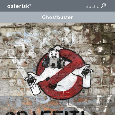
asterisk*
Suche
Ghostbuster