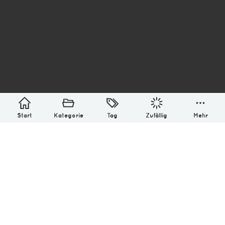
asterisk* Bilder aus Ottensen und der Welt. 6136
Erstellt mit
in Hamburg @ 2026
Über
Monatliches Archiv
Impressum
Datenschutz-Bestimmung
Lizenz: (CC BY-NC-SA 4.0)
Be excellent to each other.
Start
Kategorie
Tag
Zufällig
Mehr