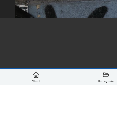
*
asterisk* Bilder aus Ottensen und der Welt. 6136 Erst
Über
Monatliches Archiv
Impressum
Datenschutz-Bestimmung
Lizenz: (CC BY-NC-SA 4.0)
Be excellent to each other.
Start
Kategorie