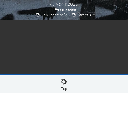
4. April 2023
Ottensen
Lobuschstraße
Street Art
ellt mit
in Hamburg @ 2026
Tag