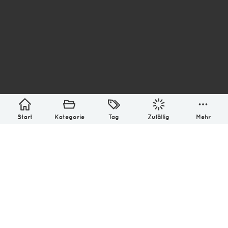
asterisk* Bilder aus Ottensen und der Welt. 6136
Erstellt mit
in Hamburg @ 2026
Über
Monatliches Archiv
Impressum
Datenschutz-Bestimmung
Lizenz: (CC BY-NC-SA 4.0)
Be excellent to each other.
Start
Kategorie
Tag
Zufällig
Mehr