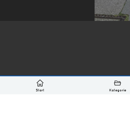
*
asterisk* Bilder aus Ottensen und der Welt. 6136 Erst
Über
Monatliches Archiv
Impressum
Datenschutz-Bestimmung
Lizenz: (CC BY-NC-SA 4.0)
Be excellent to each other.
Start
Kategorie