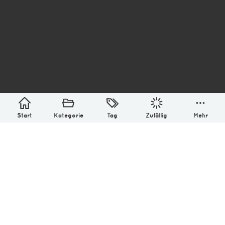
asterisk* Bilder aus Ottensen und der Welt. 6136
Erstellt mit
in Hamburg @ 2026
Über
Monatliches Archiv
Impressum
Datenschutz-Bestimmung
Lizenz: (CC BY-NC-SA 4.0)
Be excellent to each other.
Start
Kategorie
Tag
Zufällig
Mehr