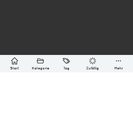
asterisk* Bilder aus Ottensen und der Welt. 6136
Erstellt mit
in Hamburg @ 2026
Über
Monatliches Archiv
Impressum
Datenschutz-Bestimmung
Lizenz: (CC BY-NC-SA 4.0)
Be excellent to each other.
Start
Kategorie
Tag
Zufällig
Mehr