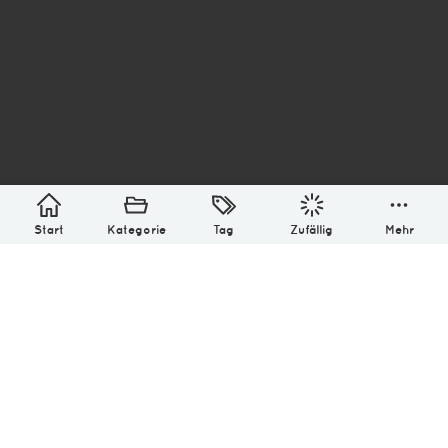
asterisk* Bilder aus Ottensen und der Welt. 6136
Erstellt mit
in Hamburg @ 2026
Über
Monatliches Archiv
Impressum
Datenschutz-Bestimmung
Lizenz: (CC BY-NC-SA 4.0)
Be excellent to each other.
Start
Kategorie
Tag
Zufällig
Mehr