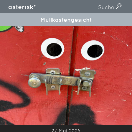
asterisk*
Suche
Müllkastengesicht
27. Mai 2026