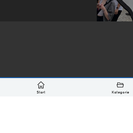
*
asterisk* Bilder aus Ottensen und der Welt. 6136 Erst
Über
Monatliches Archiv
Impressum
Datenschutz-Bestimmung
Lizenz: (CC BY-NC-SA 4.0)
Be excellent to each other.
Start
Kategorie