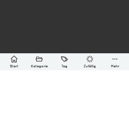
asterisk* Bilder aus Ottensen und der Welt. 6136
Erstellt mit
in Hamburg @ 2026
Über
Monatliches Archiv
Impressum
Datenschutz-Bestimmung
Lizenz: (CC BY-NC-SA 4.0)
Be excellent to each other.
Start
Kategorie
Tag
Zufällig
Mehr