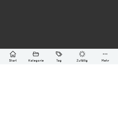
asterisk* Bilder aus Ottensen und der Welt. 6136
Erstellt mit
in Hamburg @ 2026
Über
Monatliches Archiv
Impressum
Datenschutz-Bestimmung
Lizenz: (CC BY-NC-SA 4.0)
Be excellent to each other.
Start
Kategorie
Tag
Zufällig
Mehr