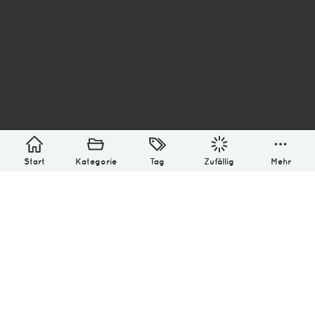
asterisk* Bilder aus Ottensen und der Welt. 6136
Erstellt mit
in Hamburg @ 2026
Über
Monatliches Archiv
Impressum
Datenschutz-Bestimmung
Lizenz: (CC BY-NC-SA 4.0)
Be excellent to each other.
Start
Kategorie
Tag
Zufällig
Mehr