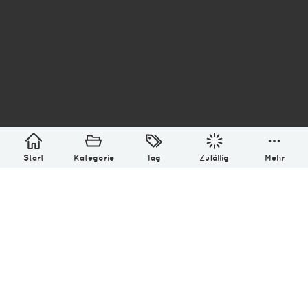
asterisk* Bilder aus Ottensen und der Welt. 6136
Erstellt mit
in Hamburg @ 2026
Über
Monatliches Archiv
Impressum
Datenschutz-Bestimmung
Lizenz: (CC BY-NC-SA 4.0)
Be excellent to each other.
Start
Kategorie
Tag
Zufällig
Mehr