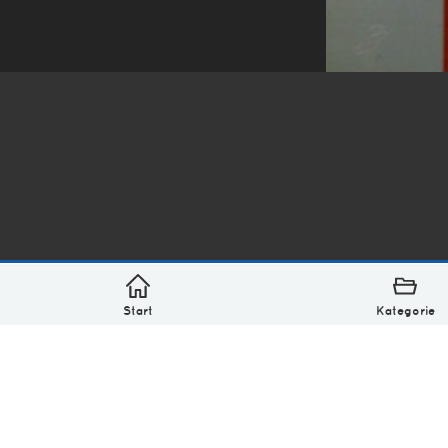
*
asterisk* Bilder aus Ottensen und der Welt. 6136 Erst
Über
Monatliches Archiv
Impressum
Datenschutz-Bestimmung
Lizenz: (CC BY-NC-SA 4.0)
Be excellent to each other.
Start
Kategorie