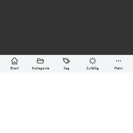
asterisk* Bilder aus Ottensen und der Welt. 6136
Erstellt mit
in Hamburg @ 2026
Über
Monatliches Archiv
Impressum
Datenschutz-Bestimmung
Lizenz: (CC BY-NC-SA 4.0)
Be excellent to each other.
Start
Kategorie
Tag
Zufällig
Mehr