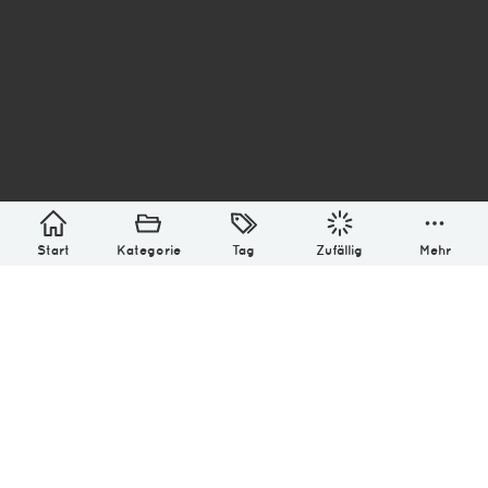
asterisk* Bilder aus Ottensen und der Welt. 6136
Erstellt mit
in Hamburg @ 2026
Über
Monatliches Archiv
Impressum
Datenschutz-Bestimmung
Lizenz: (CC BY-NC-SA 4.0)
Be excellent to each other.
Start
Kategorie
Tag
Zufällig
Mehr