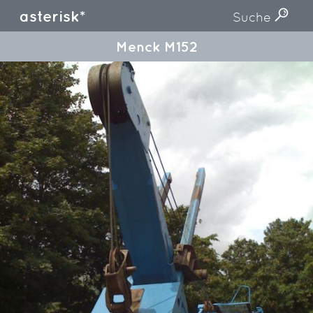
asterisk*
Suche
Menck M152