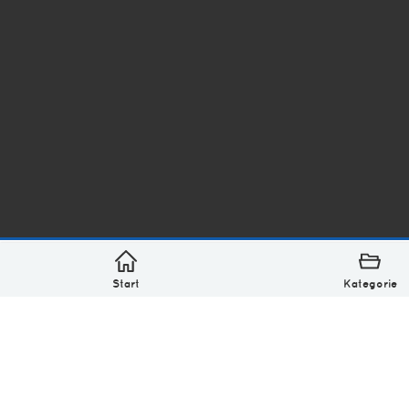
*
asterisk* Bilder aus Ottensen und der Welt. 6136 Erst
Über
Monatliches Archiv
Impressum
Datenschutz-Bestimmung
Lizenz: (CC BY-NC-SA 4.0)
Be excellent to each other.
Start
Kategorie