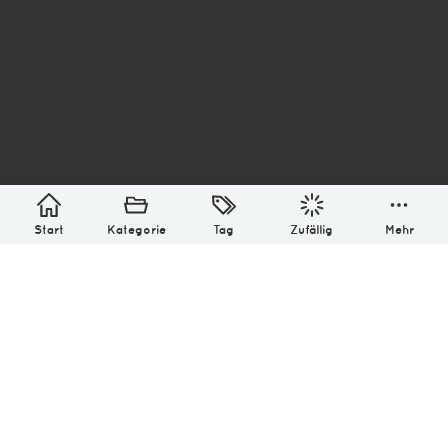
asterisk* Bilder aus Ottensen und der Welt. 6136
Erstellt mit
in Hamburg @ 2026
Über
Monatliches Archiv
Impressum
Datenschutz-Bestimmung
Lizenz: (CC BY-NC-SA 4.0)
Be excellent to each other.
Start
Kategorie
Tag
Zufällig
Mehr