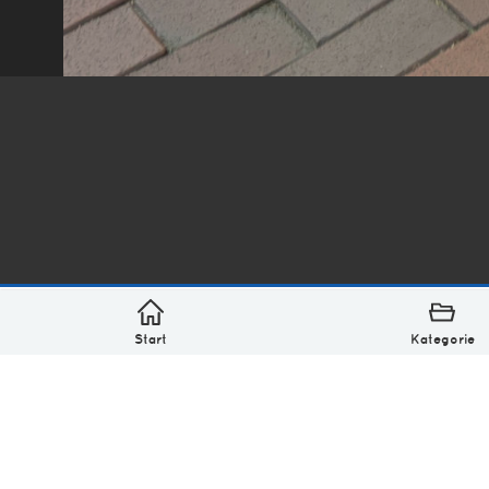
*
asterisk* Bilder aus Ottensen und der Welt. 6136 Erst
Über
Monatliches Archiv
Impressum
Datenschutz-Bestimmung
Lizenz: (CC BY-NC-SA 4.0)
Be excellent to each other.
Start
Kategorie