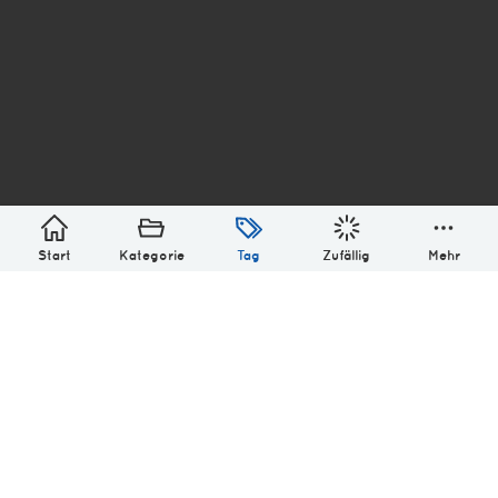
asterisk* Bilder aus Ottensen und der Welt. 6136
Erstellt mit
in Hamburg @ 2026
Über
Monatliches Archiv
Impressum
Datenschutz-Bestimmung
Lizenz: (CC BY-NC-SA 4.0)
Be excellent to each other.
Start
Kategorie
Tag
Zufällig
Mehr