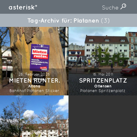
asterisk*
Suche
Tag-Archiv für: Platanen
(3)
26. Februar 2026
16. Mai 2011
MIETEN RUNTER.
SPRITZENPLATZ
Altona
Ottensen
Bahnhof
Platanen
Sticker
Platanen
Spritzenplatz